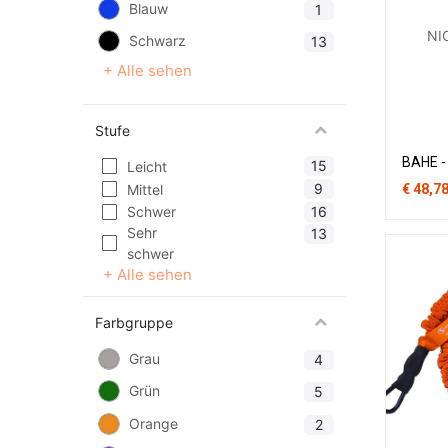
Blauw
1
NI
Schwarz
13
+ Alle sehen
Stufe
15
Leicht
9
Mittel
€
48,7
16
Schwer
Sehr
13
schwer
+ Alle sehen
Farbgruppe
Grau
4
Grün
5
Orange
2