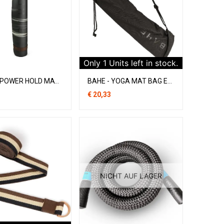
Only
1
Units left in stock.
BAHE - POWER HOLD MAT - ANTHRACITE MARBLE
BAHE - YOGA MAT BAG ESSENTIAL
€
20,33
NICHT AUF LAGER