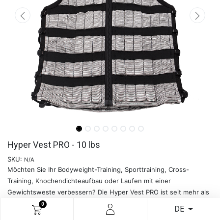
Hyper Vest PRO - 10 lbs
SKU:
N/A
Möchten Sie Ihr Bodyweight-Training, Sporttraining, Cross-
Training, Knochendichteaufbau oder Laufen mit einer
Gewichtsweste verbessern? Die Hyper Vest PRO ist seit mehr als
einem Jahrzehnt die führende verstellbare Gewichtsweste auf
0
DE
dem Markt.