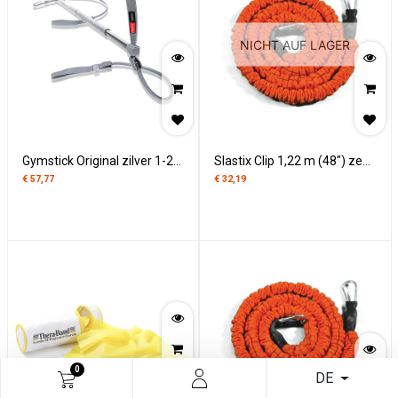
NICHT AUF LAGER
Gymstick Original zilver 1-25 kg
Slastix Clip 1,22 m (48") zeer licht
€
57,77
€
32,19
0
DE