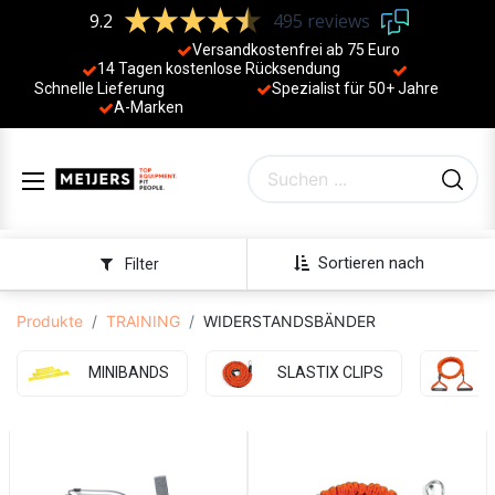
9.2
495 reviews
Versandkostenfrei ab 75 Euro
14 Tagen kostenlose Rücksendung
Schnelle Lieferung
Spezialist für 50+ Jahre
​
A-Marken
Sortieren nach
Filter
Produkte
TRAINING
WIDERSTANDSBÄNDER
MINIBANDS
SLASTIX CLIPS