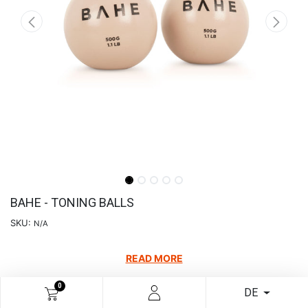
BAHE - TONING BALLS
SKU:
N/A
READ MORE
€
12,20
0
DE