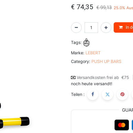
€
74,35
€
99,13
25.0
% Au
In 
Tags:
Marke:
LEBERT
Category:
PUSH UP BARS
Versandkosten frei ab
€75
noch heute versandt!
Teilen :
GUA