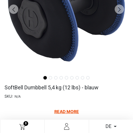
SoftBell Dumbbell 5,4 kg (12 lbs) - blauw
SKU:
N/A
READ MORE
€
61,78
0
DE