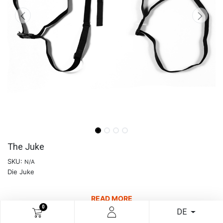
The Juke
SKU:
N/A
Die Juke
READ MORE
0
DE
€
17,85