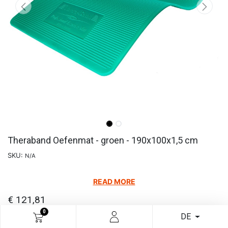
Theraband Oefenmat - groen - 190x100x1,5 cm
SKU:
N/A
READ MORE
€
121,81
0
DE
In den Warenkorb