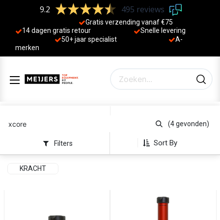
9.2
495 reviews
Gratis verzending vanaf €75
14 dagen gratis retour
Sne
lle levering
50+ jaa
r specialist
A-
merken
(4 gevonden)
Sort By
Filters
KRACHT