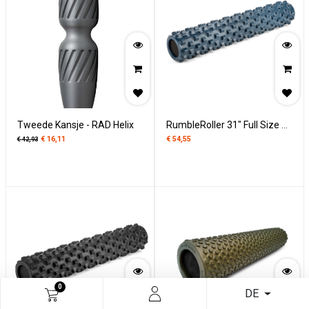
Tweede Kansje - RAD Helix
RumbleRoller 31" Full Size Original Blue Textured Foam Roller
€
16,11
€
54,55
€
42,93
0
DE