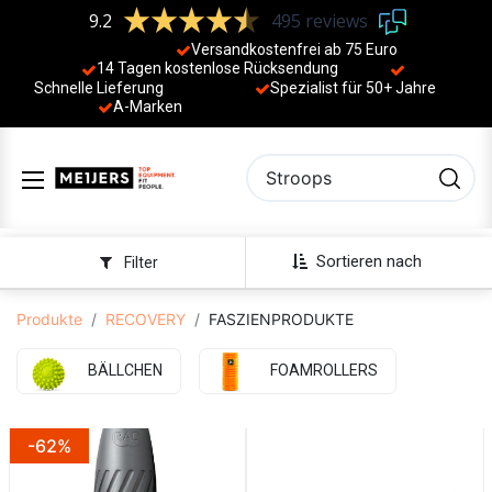
9.2
495 reviews
Versandkostenfrei ab 75 Euro
14 Tagen kostenlose Rücksendung
Schnelle Lieferung
Spezialist für 50+ Jahre
​
A-Marken
Sortieren nach
Filter
Produkte
RECOVERY
FASZIENPRODUKTE
BÄLLCHEN
FOAMROLLERS
-62%