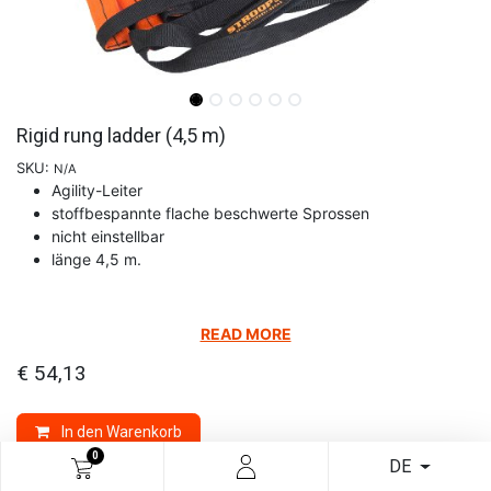
Rigid rung ladder (4,5 m)
SKU:
N/A
Agility-Leiter
stoffbespannte flache beschwerte Sprossen
nicht einstellbar
länge 4,5 m.
READ MORE
€
54,13
In den Warenkorb
0
DE
Marke:
STROOPS